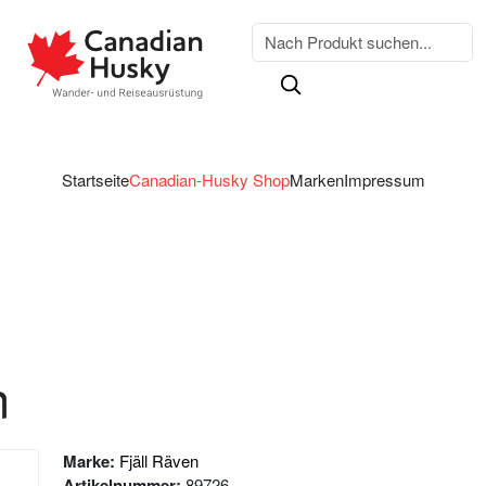
Startseite
Canadian-Husky Shop
Marken
Impressum
n
Marke:
Fjäll Räven
Artikelnummer:
89726