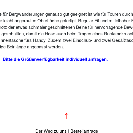
die für Bergwanderungen genauso gut geeignet ist wie für Touren durc
eicht angerauten Oberfläche gefertigt. Regular Fit und mittelhoher 
trotz der etwas schmaler geschnittenen Beine für hervorragende Bew
 geschnitten, damit die Hose auch beim Tragen eines Rucksacks optim
sh-Innentasche fürs Handy. Zudem zwei Einschub- und zwei Gesäßtas
lige Beinlänge angepasst werden.
.
Bitte die Größenverfügbarkeit individuell anfragen.
Der Weg zu uns
|
Bestellanfrage