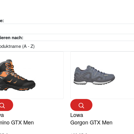
e:
ieren nach:
wa
Lowa
mino GTX Men
Gorgon GTX Men