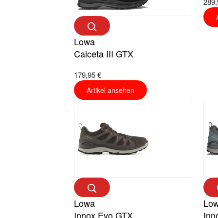
289,
Lowa
Calceta III GTX
179,95 €
Artikel ansehen
Lowa
Lo
Innox Evo GTX
Inn