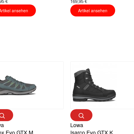
95 €
169,95 €
Artikel ansehen
Artikel ansehen
wa
Lowa
ox Evo GTX M
Isarco Evo GTX K