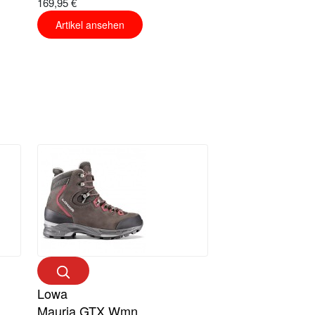
169,95 €
Artikel ansehen
Lowa
Mauria GTX Wmn