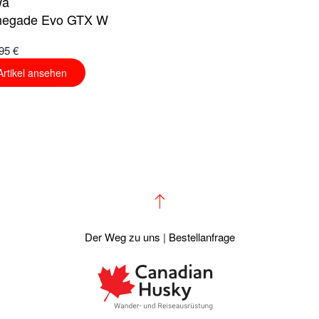
wa
egade Evo GTX W
95 €
Artikel ansehen
Der Weg zu uns
|
Bestellanfrage