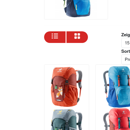
Zeig
Sort