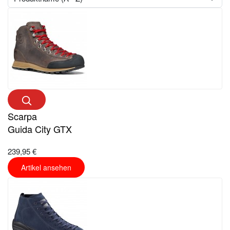
Scarpa
Guida City GTX
239,95 €
Artikel ansehen